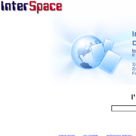
ם
I
If
1)
2)
F
ן